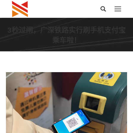
搜
索：
3秒过闸，广深铁路实行刷手机支付宝
乘车啦！