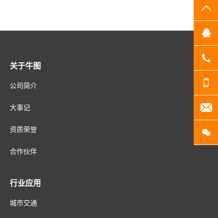
TO
Q
07
关于牛图
13
公司简介
20
大事记
资质荣誉
扫
合作伙伴
行业应用
城市交通