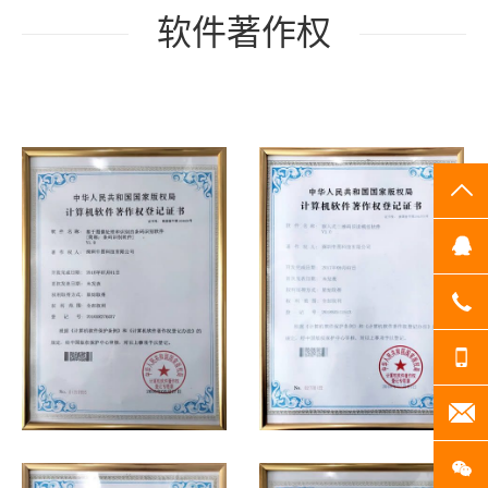
软件著作权
TO
Q
07
13
20
扫