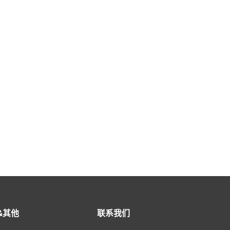
&其他
联系我们