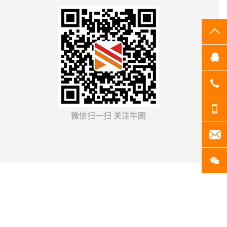
TO
Q
07
13
微信扫一扫 关注牛图
20
扫