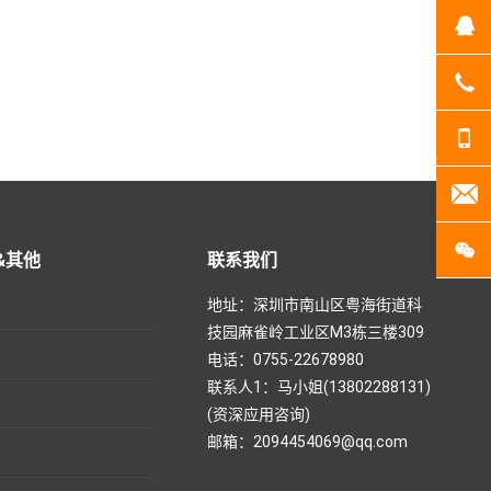
Q
07
13
20
扫
&其他
联系我们
地址：深圳市南山区粤海街道科
技园麻雀岭工业区M3栋三楼309
电话：0755-22678980
联系人1：马小姐(13802288131)
(资深应用咨询)
邮箱：2094454069@qq.com