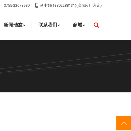
755-22678980
马小姐(13802288131)(资深应用咨询)
联系我们
商城
搜
索：
新闻动态
联系我们
商城
搜
索：
TO