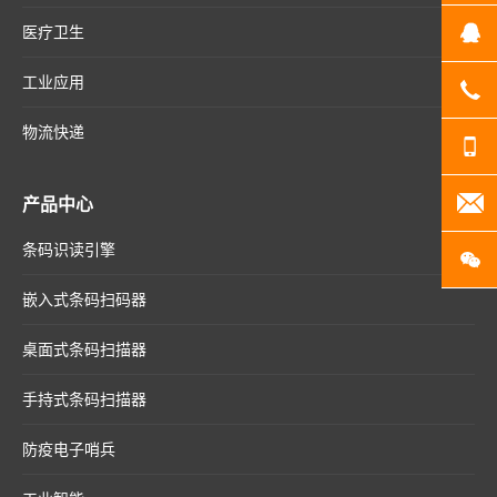
医疗卫生
Q
工业应用
07
物流快递
13
产品中心
20
条码识读引擎
扫
嵌入式条码扫码器
桌面式条码扫描器
手持式条码扫描器
防疫电子哨兵