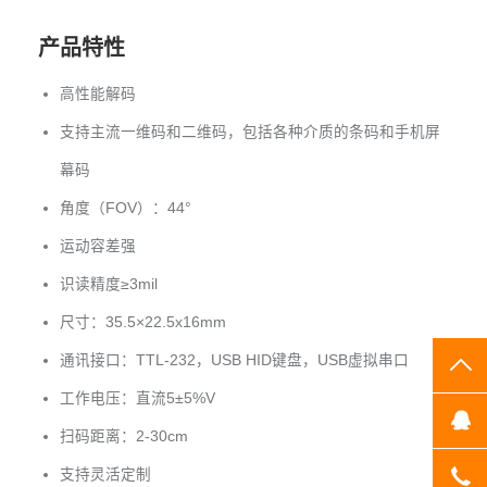
产品特性
高性能解码
支持主流一维码和二维码，包括各种介质的条码和手机屏
幕码
角度（FOV）：44°
运动容差强
识读精度≥3mil
尺寸：35.5×22.5x16mm
通讯接口：TTL-232，USB HID键盘，USB虚拟串口
TO
工作电压：直流5±5%V
Q
扫码距离：2-30cm
支持灵活定制
07