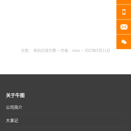
13
20
扫
分类：
条码识读引擎
作者：
niutu
2023年5月11日
关于牛图
公司简介
大事记