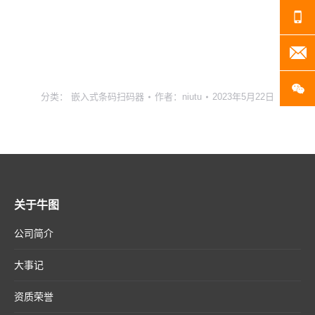
13
20
扫
分类：
嵌入式条码扫码器
作者：
niutu
2023年5月22日
关于牛图
公司简介
大事记
资质荣誉