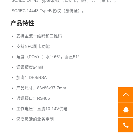
ISO/IEC 14443 TypeA协议（公交卡，银行卡，门禁卡），
ISO/IEC 14443 TypeB 协议（身份证）。
产品特性
支持主流一维码和二维码
支持NFC刷卡功能
角度（FOV）：水平66°，垂直51°
识读精度≥4mil
加密：DES/RSA
产品尺寸：86x86x37.7mm
TO
通讯接口：RS485
工作电压：直流10-14V供电
Q
深度灵活的业务定制
07