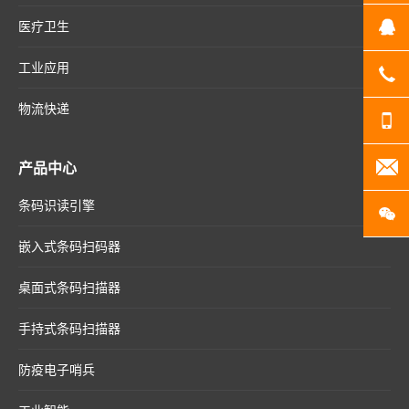
医疗卫生
Q
工业应用
07
物流快递
13
产品中心
20
条码识读引擎
扫
嵌入式条码扫码器
桌面式条码扫描器
手持式条码扫描器
防疫电子哨兵