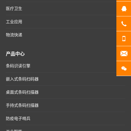
医疗卫生
Q
工业应用
07
物流快递
13
产品中心
20
条码识读引擎
扫
嵌入式条码扫码器
桌面式条码扫描器
手持式条码扫描器
防疫电子哨兵