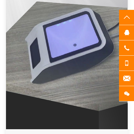
TO
Q
07
13
20
扫